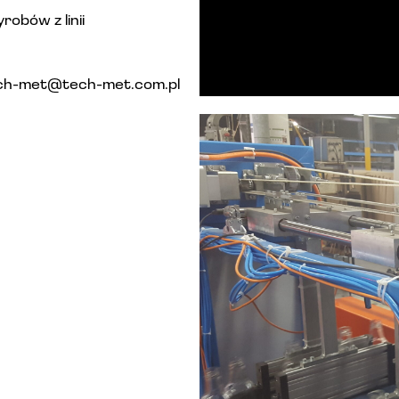
obów z linii
ech-met@tech-met.com.pl