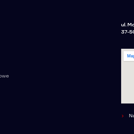
ul. 
37-5
towe
N