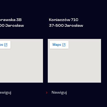
Morawska 3B
Koniaczów 71C
00 Jarosław
37-500 Jarosław
awiguj
Nawiguj