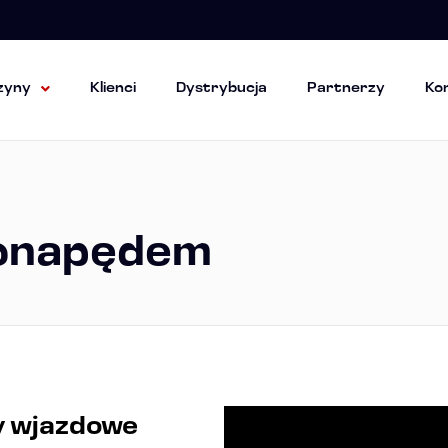
zyny
Klienci
Dystrybucja
Partnerzy
Ko
wonapędem
y wjazdowe