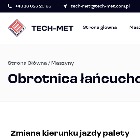
+48 16 623 20 65
tech-met@tech-met.com.pl
Strona główna
Mas
Strona Główna
/
Maszyny
Obrotnica łańcuch
Zmiana kierunku jazdy palety