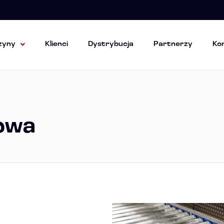
zyny
Klienci
Dystrybucja
Partnerzy
Ko
owa